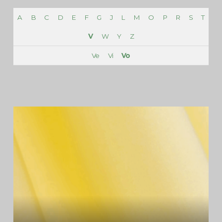
A
B
C
D
E
F
G
J
L
M
O
P
R
S
T
V
W
Y
Z
Ve
Vi
Vo