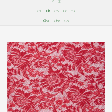
Y
Z
Ca
Ch
Co
Cr
Cu
Cha
Che
Chi